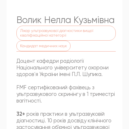
Волик
Нелла
Кузьмівна
Лікар ультразвукової діагностики вищої
кваліфікаційної категорії
Кандидат медичних наук
Доцент кафедри радіології
Національного університету охорони
здоров´я України імені П.Л. Шупика.
FMF сертифікований фахівець з
ультразвукового скринінгу в 1 триместрі
вагітності.
32+
років практики в ультразвуковій
діагностиці. 10 років досвіду клінічного
застосування об'ємної ультразвукової