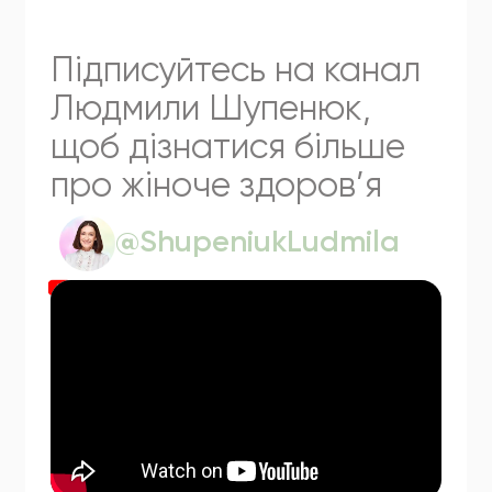
Підписуйтесь
на
канал
Людмили
Шупенюк,
щоб
дізнатися
більше
про
жіноче
здоров’я
@ShupeniukLudmila