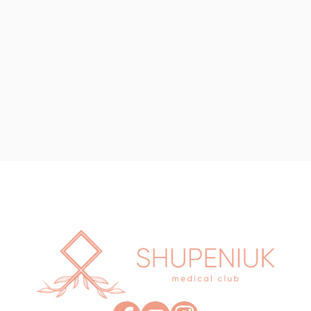
Консультація мамолога Горулько
Олексія Олеговича + УЗД молочної
2000₴
залози