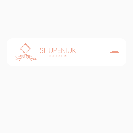
Мамологія
Послуги
Ціна
Консультація мамолога Божка Євгена
4000₴
Миколайовича + УЗД молочної залози
Консультація мамолога Божка Євгена
2000₴
Миколайовича