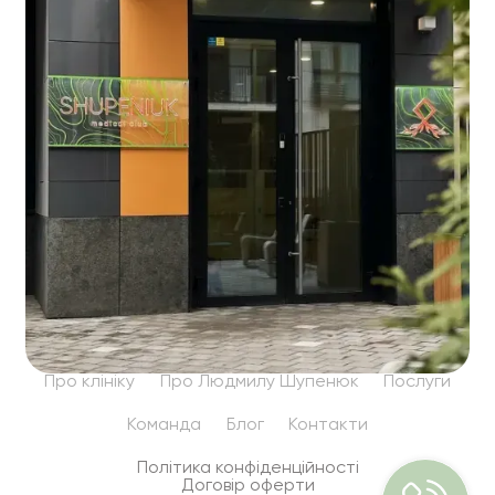
Про клініку
Про Людмилу Шупенюк
Послуги
Команда
Блог
Контакти
Політика конфіденційності
Договір оферти