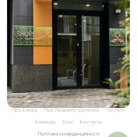
Про клініку
Про Людмилу Шупенюк
Послуги
Команда
Блог
Контакти
Політика конфіденційності