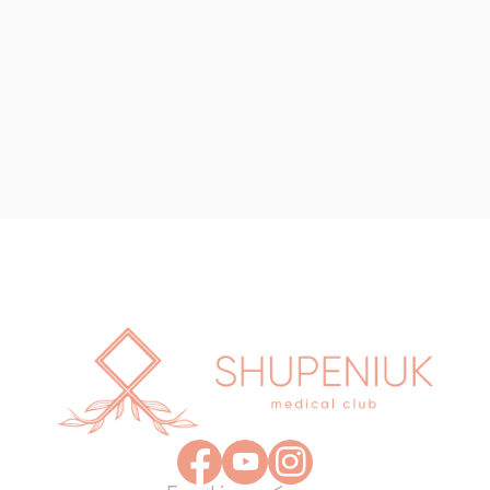
ЕКГ серця з розшифровкою
700₴