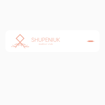
Кардіологія
Послуги
Ціна
Консультація кардіолога
1500₴
Консультація кардіолога повторна
(протягом 14 днів або за результатами
1300₴
аналізів)