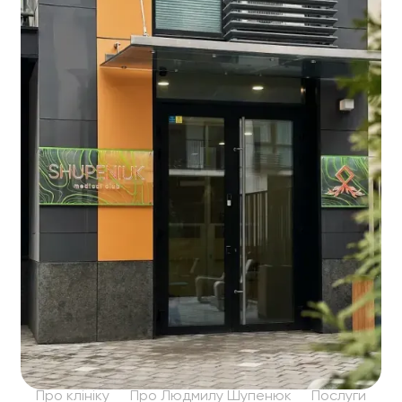
Про клініку
Про Людмилу Шупенюк
Послуги