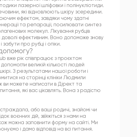
тодики лазерної шліфовки і полінукліотиди.
човини, які відновлюють шкіру зсередини.
юючим ефектом, завдяки чому здатні
нерації та репарації, посилювати синтез
олагенових молекул. Лікування рубців
доволі ефективним. Воно допоможе знову
 забути про рубці і опіки.
допомогу?
club вже рік співпрацює з проєктом
 допомогли великій кількості людей
а шкірі. З результатами нашої роботи і
митися на сторінці клініки Людмили
ж ви можете написати в Дірект та
итання, які вас цікавлять. Вона з радістю
страждала, або ваші родичі, знайомі чи
док воєнних дій, зв`яжіться з нами на
кож можна заповнити форму на сайті. Ми
нуємо і дамо відповіді на всі питання.