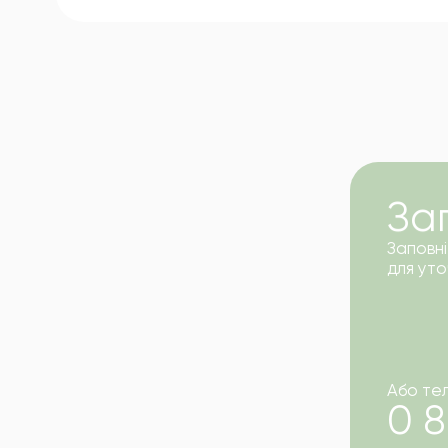
За
Заповні
для ут
Або те
0 8