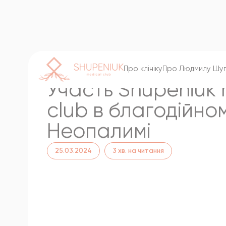
Про клініку
Про Людмилу Шу
Блог
Участь
Shupeniuk
club
в
благодійно
Неопалимі
25.03.2024
3 хв. на читання