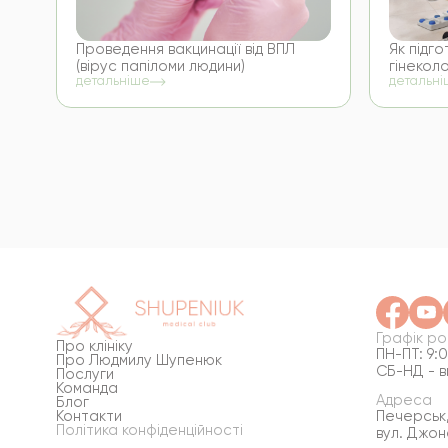
Проведення вакцинації від ВПЛ
Як підг
(вірус папіломи людини)
гінекол
детальніше
детальн
Графік р
Про клініку
ПН-ПТ: 9:0
Про Людмилу Шупенюк
СБ-НД - в
Послуги
Команда
Адреса
Блог
Контакти
Печерськ,
Політика конфіденційності
вул. Джон