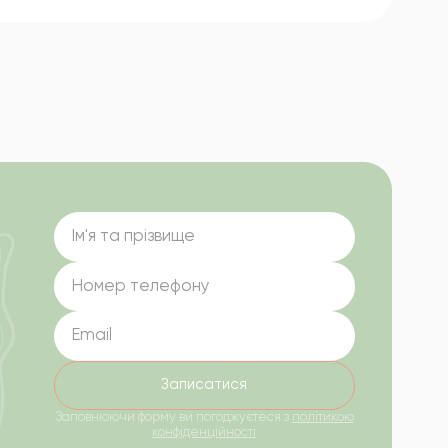
Заповнюючи форму ви погоджуєтеся з
політикою
конфіденційності