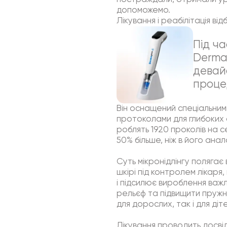
допоможемо.
Лікування і реабілітація в
Під ч
Derma
девай
проце
Він оснащений спеціальним
протоколами для глибоких 
роблять 1920 проколів на 
50% більше, ніж в його анало
Суть мікронідлінгу поляга
шкірі під контролем лікаря
і підсилює вироблення важли
рельєф та підвищити пруж
для дорослих, так і для діт
Лікування проводить досві