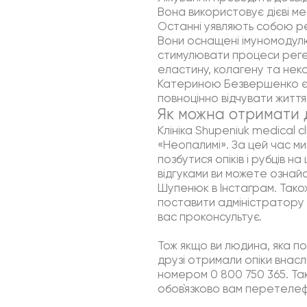
Вона використовує дієві ме
Останні уявляють собою ре
Вони оснащені імуномодул
стимулювати процеси реге
еластину, колагену та нек
Катериною Безвершенко є 
повноцінно відчувати життя і
Як можна отримати 
Клініка Shupeniuk medical 
«Неопалимі». За цей час ми
позбутися опіків і рубців н
відгуками ви можете ознайо
Шупенюк в Інстаграм. Тако
поставити адміністратору п
вас проконсультує.
Тож якщо ви людина, яка по
друзі отримали опіки внаслі
номером 0 800 750 365. Та
обов`язково вам перетелефо