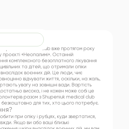
тися на прийом
hupeniuk medical club вже протягом року
у проєкті «Неопалимі». Останній
ння комплексного безоплатного лікування
 цивільних та дітей, що отримали опіки
 внаслідок воєнних дій. Це люди, чиє
вноцінно відчувати життя, оскільки, на жаль,
ертають увагу на зовнішні вади. Вартість
 достатньо висока, і не кожен може собі це
олонтерів разом з Shupeniuk medical club
 безкоштовно для тих, хто цього потребує.
ння?
обити при опіку і рубцях, куди звертатися,
жди. Якщо ви або ваші близькі
ження шкіри внаслідок воєнних дій, ми вам