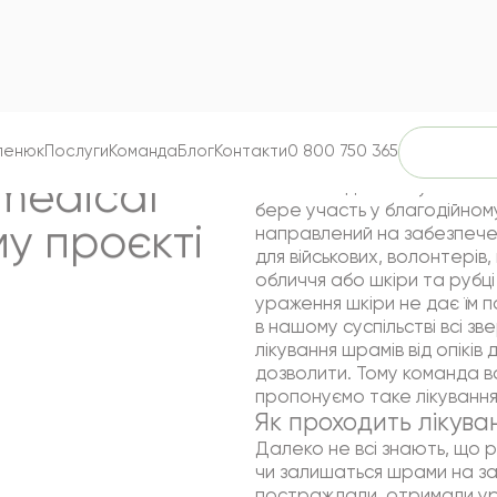
Записа
пенюк
Послуги
Команда
Блог
Контакти
0 800 750 365
medical
Клініка Людмили Шупенюк S
бере участь у благодійном
му
проєкті
направлений на забезпече
для військових, волонтерів,
обличчя або шкіри та рубці
ураження шкіри не дає їм по
в нашому суспільстві всі зв
лікування шрамів від опіків
дозволити. Тому команда в
пропонуємо таке лікування
Як проходить лікува
Далеко не всі знають, що р
чи залишаться шрами на зав
постраждали, отримали ура