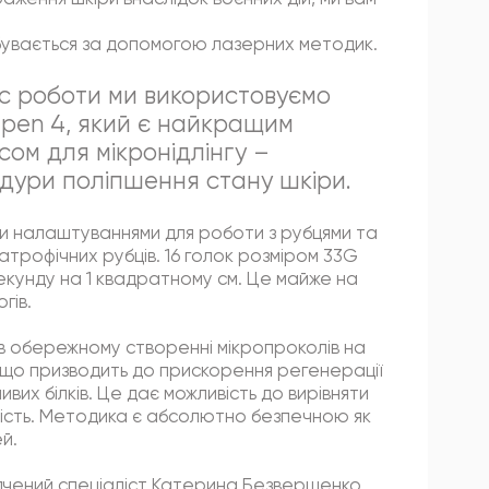
ідбувається за допомогою лазерних методик.
ас роботи ми використовуємо
pen 4, який є найкращим
сом для мікронідлінгу –
дури поліпшення стану шкіри.
и налаштуваннями для роботи з рубцями та
атрофічних рубців. 16 голок розміром 33G
секунду на 1 квадратному см. Це майже на
гів.
є в обережному створенні мікропроколів на
, що призводить до прискорення регенерації
вих білків. Це дає можливість до вирівняти
ність. Методика є абсолютно безпечною як
ей.
дчений спеціаліст Катерина Безвершенко.