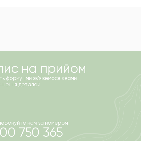
пис
на
прийом
ть форму і ми зв’яжемося з вами
очнення деталей
лефонуйте нам за номером
00 750 365