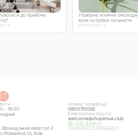
отуватися до прийому
Лазерне інтимне омолодж
ога?
коли потрібно починати
іше
детальніше
оботи
Номер телефону
0 - 18:00
0800750365
Електронна пошта
ихідний
welcome@shupeniuk.club
Як нас знайти
Прокласти маршрут
 Французький квартал 2
а Маккейна 1а, Київ